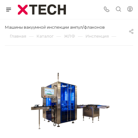
Машины вакуумной инспекции ампул/флаконов
—
—
—
—
Главная
Каталог
ЖЛФ
Инспекция
Проверк