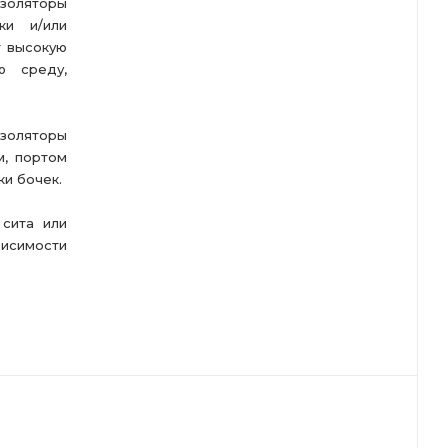
оляторы
ки и/или
т высокую
ю среду,
изоляторы
, портом
ки бочек.
 сита или
висимости