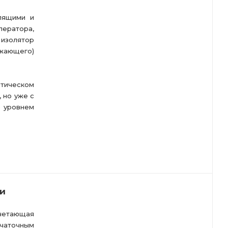
лящими и
ератора,
 изолятор
жающего)
птическом
 но уже с
) уровнем
ки
очетающая
чаточным