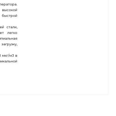
ератора.
 высокой
я быстрой
й стали,
ет легко
ипиальная
агрузку,
 мкг/м3 в
кальной