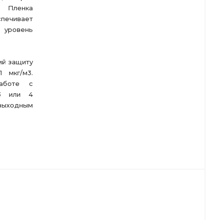
. Пленка
спечивает
 уровень
ий защиту
 мкг/м3.
аботе с
 3 или 4
ыходным