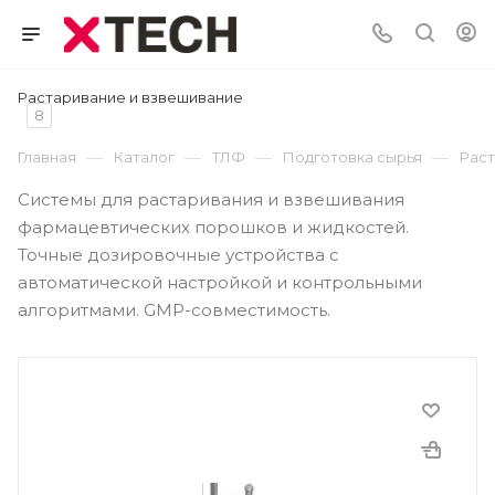
Растаривание и взвешивание
8
—
—
—
—
Главная
Каталог
ТЛФ
Подготовка сырья
Раст
Системы для растаривания и взвешивания
фармацевтических порошков и жидкостей.
Точные дозировочные устройства с
автоматической настройкой и контрольными
алгоритмами. GMP-совместимость.