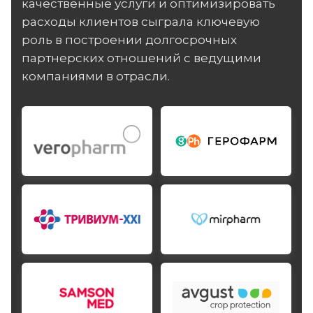
качественные услуги и оптимизировать
расходы клиентов сыграла ключевую
роль в построении долгосрочных
партнерских отношений с ведущими
компаниями в отрасли.