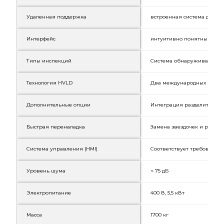
Удаленная поддержка
встроенная система для у
Интерфейс
интуитивно понятный для 
Типы инспекций
Система обнаруживает раз
Технология HVLD
Два международных патент
Дополнительные опции
Интеграция разделителя (де
Быстрая переналадка
Замена звездочек и регул
Система управления (HMI)
Соответствует требованиям
Уровень шума
< 75 дБ
Электропитание
400 В, 5,5 кВт
Масса
1700 кг