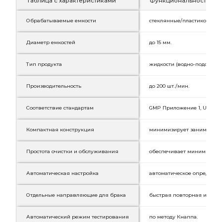
Таблица с характеристиками
Функциональность и х
Обрабатываемые емкости
стеклянные/пластиковые 
Диаметр емкостей
до 15 мм.
Тип продукта
жидкости (водно-подобные)
Производительность
до 200 шт./мин.
Соответствие стандартам
GMP Приложение 1, USP Глава
Компактная конструкция
минимизирует занимаемое 
Простота очистки и обслуживания
обеспечивает минимизаци
Автоматическая настройка
автоматическое определен
Отдельные направляющие для брака
быстрая повторная инспе
Автоматический режим тестирования
по методу Кнаппа.