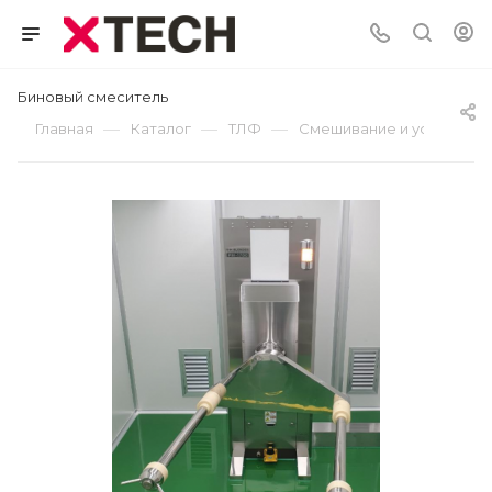
Биновый смеситель
—
—
—
Главная
Каталог
ТЛФ
Смешивание и усреднен